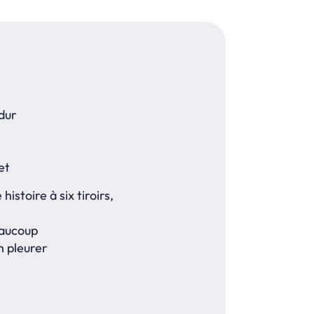
dur
et
histoire à six tiroirs,
eaucoup
n pleurer