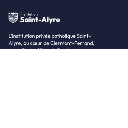
L’institution privée catholique Saint-
Alyre, au cœur de Clermont-Ferrand,
accueille les élèves à l’école
maternelle, à l’école élémentaire, au
collège, au lycée ainsi qu’en classe
préparatoire et en BTS.
CONTACT