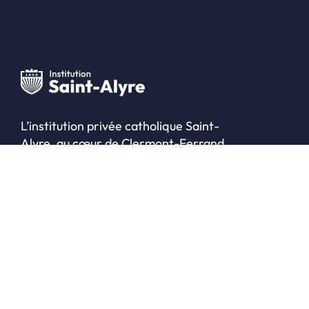
L’institution privée catholique Saint-
Alyre, au cœur de Clermont-Ferrand,
accueille les élèves à l’école
maternelle, à l’école élémentaire, au
collège, au lycée ainsi qu’en classe
préparatoire et en BTS.