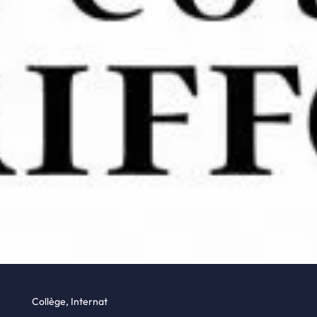
Collège
,
Internat